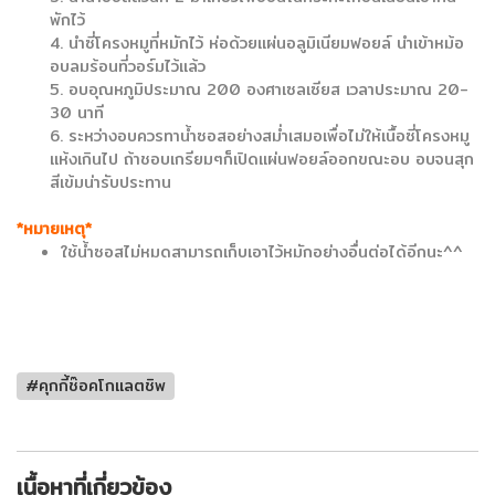
พักไว้
4. นำซี่โครงหมูที่หมักไว้ ห่อด้วยแผ่นอลูมิเนียมฟอยล์ นำเข้าหม้อ
อบลมร้อนที่วอร์มไว้แล้ว
5. อบอุณหภูมิประมาณ 200 องศาเซลเซียส เวลาประมาณ 20-
30 นาที
6. ระหว่างอบควรทาน้ำซอสอย่างสม่ำเสมอเพื่อไม่ให้เนื้อซี่โครงหมู
แห้งเกินไป ถ้าชอบเกรียมๆก็เปิดแผ่นฟอยล์ออกขณะอบ อบจนสุก
สีเข้มน่ารับประทาน
*หมายเหตุ*
ใช้น้ำซอสไม่หมดสามารถเก็บเอาไว้หมักอย่างอื่นต่อได้อีกนะ^^
#คุกกี้ช๊อคโกแลตชิพ
เนื้อหาที่เกี่ยวข้อง