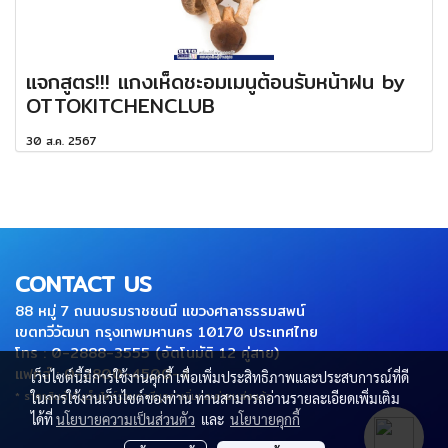
แจกสูตร!!! แกงเห็ดชะอมเมนูต้อนรับหน้าฝน by
OTTOKITCHENCLUB
30 ส.ค. 2567
CONTACT US
88 หมู่ 7 ถนนบรมราชชนนี แขวงศาลาธรรมสพน์
เขตทวีวัฒนา กรุงเทพมหานคร 10170 ประเทศไทย
โทร : 0-2888-3555 (อัตโนมัติ 12 คู่สาย)
แฟกส์ : 0-2800-4500-4
เว็บไซต์นี้มีการใช้งานคุกกี้ เพื่อเพิ่มประสิทธิภาพและประสบการณ์ที่ดี
* ราคาสินค้าในเว็บไซต์รวมภาษีมูลค่าเพิ่มและค่าขนส่งแล้ว
ในการใช้งานเว็บไซต์ของท่าน ท่านสามารถอ่านรายละเอียดเพิ่มเติม
ได้ที่
นโยบายความเป็นส่วนตัว
และ
นโยบายคุกกี้