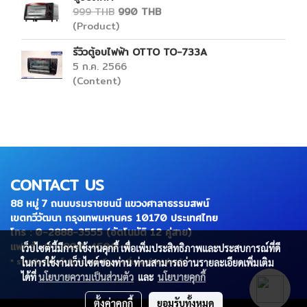
999 THB
990 THB
(Product)
รีวิวตู้อบไฟฟ้า OTTO TO-733A
5 ก.ค. 2566
(Content)
CONTACT US
88 หมู่ 7 ถนนบรมราชชนนี แขวงศาลาธรรมสพน์
เขตทวีวัฒนา กรุงเทพมหานคร 10170 ประเทศไทย
โทร : 0-2888-3555 (อัตโนมัติ 12 คู่สาย)
แฟกส์ : 0-2800-4500-4
เว็บไซต์นี้มีการใช้งานคุกกี้ เพื่อเพิ่มประสิทธิภาพและประสบการณ์ที่ดี
* ราคาสินค้าในเว็บไซต์รวมภาษีมูลค่าเพิ่มและค่าขนส่งแล้ว
ในการใช้งานเว็บไซต์ของท่าน ท่านสามารถอ่านรายละเอียดเพิ่มเติม
ได้ที่
นโยบายความเป็นส่วนตัว
และ
นโยบายคุกกี้
ตั้งค่าคุกกี้
ยอมรับทั้งหมด