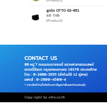
(Product)
ลูกบิด OTTO GS-851
40 THB
(Product)
CONTACT US
88 หมู่ 7 ถนนบรมราชชนนี แขวงศาลาธรรมสพน์
เขตทวีวัฒนา กรุงเทพมหานคร 10170 ประเทศไทย
โทร : 0-2888-3555 (อัตโนมัติ 12 คู่สาย)
แฟกส์ : 0-2800-4500-4
* ราคาสินค้าในเว็บไซต์รวมภาษีมูลค่าเพิ่มและค่าขนส่งแล้ว
Copy right by otto.co.th