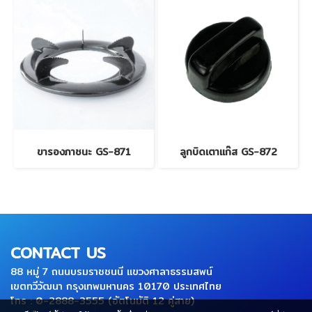
ขารองภาชนะ GS-871
ลูกบิดเตาแก๊ส GS-872
CONTACT US
88 หมู่ 7 ถนนบรมราชชนนี แขวงศาลาธรรมสพน์
เขตทวีวัฒนา กรุงเทพมหานคร 10170 ประเทศไทย
โทร : 0-2888-3555 (อัตโนมัติ 12 คู่สาย)