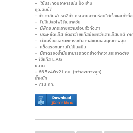
- ใช้ประกอบอาหารเช่น ปิ้ง ย่าง
คุณสมบัติ
- หัวเตาอินฟาเรด2หัว กระจายความร้อนได้เร็วและทั่วถึง
- ไม่มีเปลวไฟไร้เขม่าควัน
- มีพัดลมกระจายความร้อนทั่วทั้งเตา
- ประหยัดแก๊ส อัตราจ่ายแก๊สน้อยกว่าเตาแก๊สปกติ ให
- ตัวเครื่องและตะแกรงทำจากสแตนเลสคุณภาพสูง
- แข็งแรงทนทานไม่เป็นสนิม
- มีถาดรองน้ำมันสามารถถอดล้างทำความสะอาดง่าย
- ใช้แก๊ส L.P.G
ขนาด
- 66.5x40x21 ซม. (กว้างxยาวxสูง)
น้ำหนัก
- 7.13 กก.