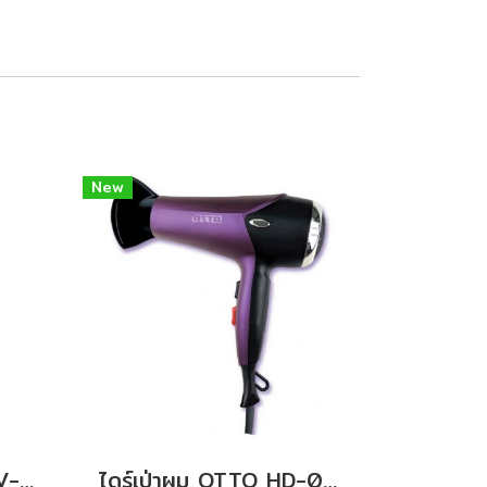
New
เครื่องดูดฝุ่น OTTO HV-190
ไดร์เป่าผม OTTO HD-036