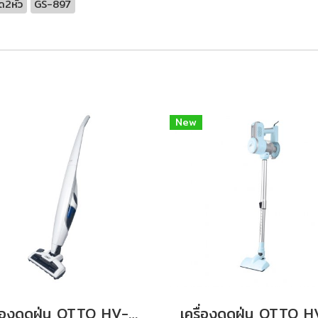
ด2หัว
GS-897
New
เครื่องดูดฝุ่น OTTO HV-195