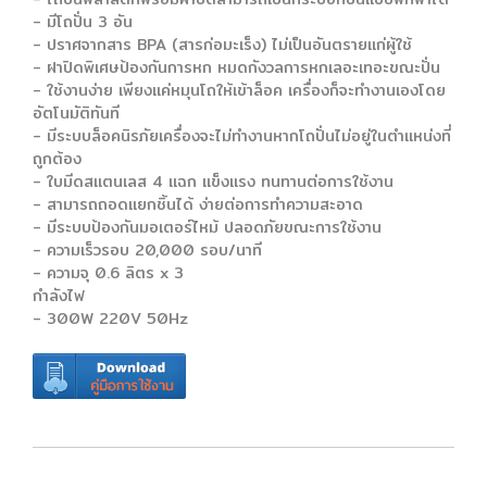
- มีโถปั่น 3 อัน
- ปราศจากสาร BPA (สารก่อมะเร็ง) ไม่เป็นอันตรายแก่ผู้ใช้
- ฝาปิดพิเศษป้องกันการหก หมดกังวลการหกเลอะเทอะขณะปั่น
- ใช้งานง่าย เพียงแค่หมุนโถให้เข้าล็อค เครื่องก็จะทำงานเองโดย
อัตโนมัติทันที
- มีระบบล็อคนิรภัยเครื่องจะไม่ทำงานหากโถปั่นไม่อยู่ในตำแหน่งที่
ถูกต้อง
- ใบมีดสแตนเลส 4 แฉก แข็งแรง ทนทานต่อการใช้งาน
- สามารถถอดแยกชิ้นได้ ง่ายต่อการทำความสะอาด
- มีระบบป้องกันมอเตอร์ไหม้ ปลอดภัยขณะการใช้งาน
- ความเร็วรอบ 20,000 รอบ/นาที
- ความจุ 0.6 ลิตร x 3
กำลังไฟ
- 300W 220V 50Hz