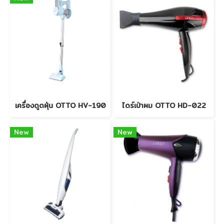
เครื่องดูดฝุ่น OTTO HV-190
ไดร์เป่าผม OTTO HD-022
New
New