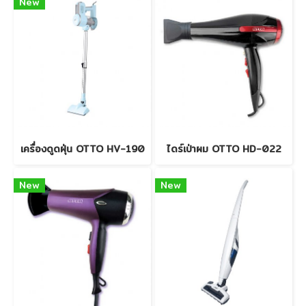
New
เครื่องดูดฝุ่น OTTO HV-190
ไดร์เป่าผม OTTO HD-022
New
New