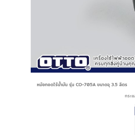
หม้อทอดไร้น้ำมัน รุ่น CO-705A ขนาดจุ 3.5 ลิตร
กระแ