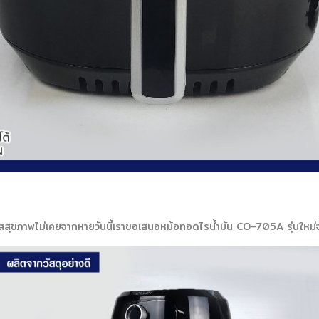
สสุขภาพไม่เคยจากหายวันนี้เราขอเสนอหม้อทอดไรน้ำมัน CO-705A รุ่นให