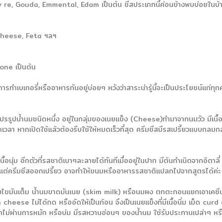
ruy re, Gouda, Emmental, Edam เป็นต้น ชีสประเภทนี้ค่อนข้างพบบ่อยในบ้
 Cheese, Feta ฯลฯ
pone เป็นต้น
รทำเบเกอรี่หรืออาหารกันอยู่บ่อยๆ หวังว่าสาระน่ารู้นี้จะเป็นประโยชน์แก่ท
ปรรูปน้ำนมชนิดหนึ่ง อยู่ในกลุ่มของเนยแข็ง (Cheese)ทำมาจากนมวัว มีเนื้อ
ตลอดเวลา หากเปิดใช้แล้วต้องรีบใช้ให้หมดเร็วที่สุด ครีมชีสมีรสเปรี้ยวแบบกล
มเนื้อนุ่ม อีกตัวที่รสชาติเบาๆละลายได้ทันทีเมื่ออยู่ในปาก มีต้นกำเนิดจากอิต
ด้ แต่ครีมชีสออกเปรี้ยว อาจทำให้ขนมหรืออาหารรสชาติแปลกไปจากสูตรได้ค่ะ
ำนมไขมันเต็ม น้ำนมขาดมันเนย (skim milk) หรือนมผง ตกตะกอนแยกเอาเคซ
n cheese ไม่ได้กด หรืออัดให้เป็นก้อน จึงเป็นเนยแข็งที่มีเนื้อนิ่ม เม็ด 
กไม่ผ่านการหมัก หรือบ่ม มีรสหวานอ่อนๆ ของน้ำนม ใช้รับประทานเปล่าๆ ห