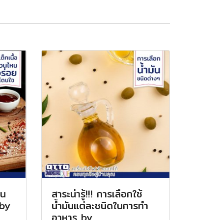
วน
สาระน่ารู้!!! การเลือกใช้
 by
น้ำมันแต่ละชนิดในการทำ
B
อาหาร by