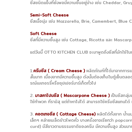
ชีสชนิดแข็งที่ยังพอมีความชื้นอยู่บ้าง เช่น Cheddar, G
Semi-Soft Cheese
ชีสเนื้อนุ่ม เช่น Mozzarella, Brie, Camembert, Blue
Soft Cheese
ชีสที่มีความชื้นสูง เช่น Cottage, Ricotta และ Mascar
แต่วันนี้ OTTO KITCHEN CLUB จะมาพูดถึงชีสที่มักใช้ในกา
1.
ครีมชีส ( Cream Cheese )
ผลิตภัณฑ์ที่ได้มาจากการแ
สั้นมาก เนื่องจากมีความชื้นสูง ดังนั้นต้องเก็บในตู้เย็น
รณ์เบเกอรรี่หรือซุปเปอร์มาร์เก็ตทั่วไป
2.
มาสคาโปนชีส ( Mascarpone Cheese )
เป็นชีสกลุ่
ใช้ทำพวก ทีรามิสุ แต่ถ้าหาไม่ได้ สามารถใช้ครีมชีสแทนไ
3.
คอตเทจชีส ( Cottage Cheese)
ผลิตได้ทั้งจาก น้
เล็กๆ คล้ายเมล็ดข้าวโพดคั่ว บางครั้งอาจเรียกว่า popcor
curd) มีสีขาวตามธรรมชาติของครีม มีความชื้นสูง ส่วนมา