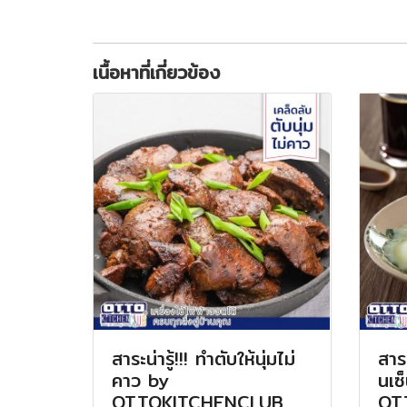
เนื้อหาที่เกี่ยวข้อง
สาระน่ารู้!!! ทำตับให้นุ่มไม่
สาระ
คาว by
นเซ
OTTOKITCHENCLUB
OT