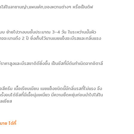
ำมาใส่ในลาซานญ่า,แพนเค้ก,ของหวานต่างๆ หรือเป็นดิฟ
กแบบ ย้ายไปวางบนชั้นประมาณ 3-4 วัน ในระหว่านนั้นผิว
จจะนานถึง 2 ปี ยิ่งเก็บไว้นานเนยแข็งจะมีรสและกลิ่นแรง
าคาสูงและมีรสชาติดียิ่งขึ้น เป็นชีสที่มีต้นกำเนิดจากอิตาลี
ีครีม เนื้อเรียบเนียน เนยแข็งชนิดนี้มีกลิ่นรสที่ไม่แรง จึง
นได้ชีสที่มีเนื้อนุ่มเหนียว มีความยืดหยุ่นก่อนนำไปใส่ใน
ซลเซียส
มาย ได้ที่