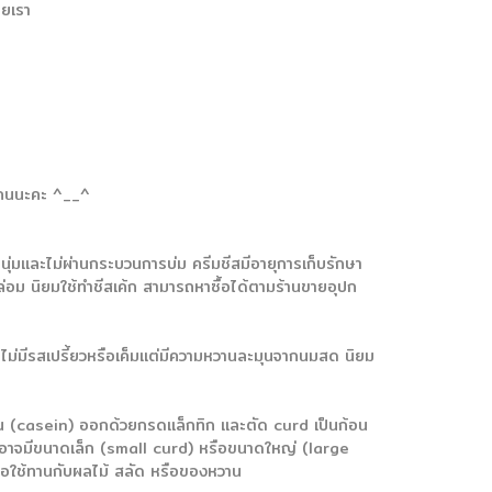
ายเรา
ุกคนนะคะ ^__^
นุ่มและไม่ผ่านกระบวนการบ่ม ครีมชีสมีอายุการเก็บรักษา
มกล่อม นิยมใช้ทำชีสเค้ก สามารถหาซื้อได้ตามร้านขายอุปก
าลี่ ไม่มีรสเปรี้ยวหรือเค็มแต่มีความหวานละมุนจากนมสด นิยม
ีน (casein) ออกด้วยกรดแล็กทิก และตัด curd เป็นก้อน
curd อาจมีขนาดเล็ก (small curd) หรือขนาดใหญ่ (large
รือใช้ทานกับผลไม้ สลัด หรือของหวาน