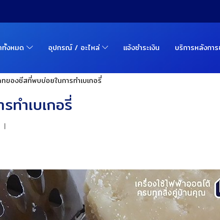
้าทั้งหมด
อุปกรณ์ / อะไหล่
แจ้งชำระเงิน
บริการหลังกา
ภทของชีสที่พบบ่อยในการทำเบเกอรี่
รทำเบเกอรี่
|