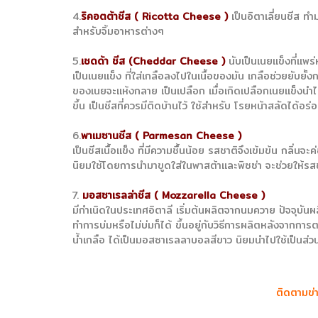
4.
ริคอตต้าชีส ( Ricotta Cheese )
เป็นอิตาเลี่ยนชีส ท
สำหรับจิ้มอาหารต่างๆ
5.
เชดด้า ชีส (Cheddar Cheese )
นับเป็นเนยแข็งที่แพร
เป็นเนยแข็ง ที่ใส่เกลือลงไปในเนื้อของมัน เกลือช่วยยับย
ของเนยจะแห้งกลาย เป็นเปลือก เมื่อเกิดเปลือกเนยแข็งนำไ
ขึ้น เป็นชีสที่ควรมีติดบ้านไว้ ใช้สำหรับ โรยหน้าสลัดได้อ
6.
พาเมซานชีส ( Parmesan Cheese )
เป็นชีสเนื้อแข็ง ที่มีความชื้นน้อย รสชาติจึงเข้มข้น กลิ่น
นิยมใช้โดยการนำมาขูดใส่ในพาสต้าและพิซซ่า จะช่วยให้รสช
7.
มอสซาเรลล่าชีส ( Mozzarella Cheese )
มีกำเนิดในประเทศอิตาลี เริ่มต้นผลิตจากนมควาย ปัจจุบันผลิต
ทำการบ่มหรือไม่บ่มก็ได้ ขึ้นอยู่กับวิธีการผลิตหลังจากก
น้ำเกลือ ได้เป็นมอสซาเรลลาบอลสีขาว นิยมนำไปใช้เป็นส่ว
ติดตามข่า