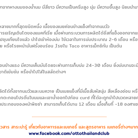
ำมาจากหางนมของน้ำนม มีสีขาว มีความเป็นครีมสูง นุ่ม มีความชื้นสูง นิยมน
่หลายมากที่สุดชนิดหนึ่ง เนื้อของเนยค่อนข้างแข็งทำจากนมวัว
ั้งการเจริญเติบโตของแบคทีเรีย เมื่อผ่านกระบวนการผลิตได้ชีสที่แข็งออกจา
ปชุบเทียนไขแล้ว นำไปเข้าห้องบ่ม ใช้เวลาในการบ่มประมาณ 2-6 เดือน หรือา
ร่อย หรือโรยหน้ามันฝรั่งอบร้อน ,โรยใน Taco อาหารเม็กซิกัน เป็นต้น
จะค่อนข้างแรง มีความเค็มมันโดยจะผ่านการเก็บบ่ม 24-30 เดือน ยิ่งบ่มนานจะมีร
าติเข้มข้ม หรือนำไปใส่ในสลัดต่างๆ
ได้ทั้งจากนมวัวและนมควาย เป็นเนยแข็งที่มีเนื้อสัมผัสนุ่ม สีเหลืองอ่อน หรือส
ารตกตะกอนโปรตีนในนมและเอาน้ำออกไปก้อน curd ที่ได้จะถูกนำไปนวดหลายครั้งจ
นประกอบของหน้าพิซซ่า สามารถเก็บได้นาน 12 เดือน เมื่อเก็บที่ -18 องศาเ
.................................................................................
วสาร สาระน่ารู้ เกี่ยวกับอาหาารและเบเกอรี่ และสูตรอาหาร เบเกอรี่ต่างๆมาก
www.facebook.com/ottothailandclub