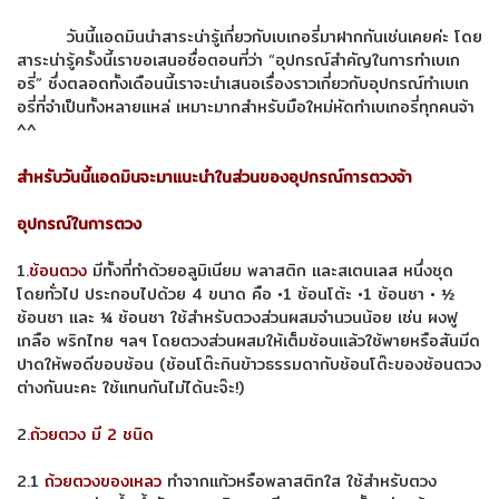
วันนี้แอดมินนำสาระน่ารู้เกี่ยวกับเบเกอรี่มาฝากกันเช่นเคยค่ะ โดย
สาระน่ารู้ครั้งนี้เราขอเสนอชื่อตอนที่ว่า “อุปกรณ์สำคัญในการทำเบเก
อรี่” ซึ่งตลอดทั้งเดือนนี้เราจะนำเสนอเรื่องราวเกี่ยวกับอุปกรณ์ทำเบเก
อรี่ที่จำเป็นทั้งหลายแหล่ เหมาะมากสำหรับมือใหม่หัดทำเบเกอรี่ทุกคนจ้า
^^
สำหรับวันนี้แอดมินจะมาแนะนำในส่วนของอุปกรณ์การตวงจ้า
อุปกรณ์ในการตวง
1.
ช้อนตวง
มีทั้งที่ทำด้วยอลูมิเนียม พลาสติก และสเตนเลส หนึ่งชุด
โดยทั่วไป ประกอบไปด้วย 4 ขนาด คือ •1 ช้อนโต้ะ •1 ช้อนชา • ½
ช้อนชา และ ¼ ช้อนชา ใช้สำหรับตวงส่วนผสมจำนวนน้อย เช่น ผงฟู
เกลือ พริกไทย ฯลฯ โดยตวงส่วนผสมให้เต็มช้อนแล้วใช้พายหรือสันมีด
ปาดให้พอดีขอบช้อน (ช้อนโต๊ะกินข้าวธรรมดากับช้อนโต๊ะของช้อนตวง
ต่างกันนะคะ ใช้แทนกันไม่ได้นะจ๊ะ!)
2.
ถ้วยตวง มี 2 ชนิด
2.1
ถ้วยตวงของเหลว
ทำจากแก้วหรือพลาสติกใส ใช้สำหรับตวง