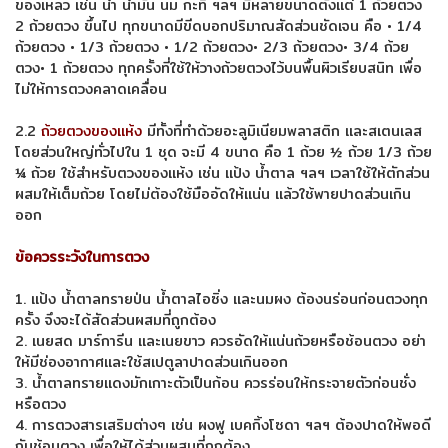
ของเหลว เช่น น้ำ น้ำมัน นม กะทิ ฯลฯ มีหลายขนาดตั้งแต่ 1 ถ้วยตวง
2 ถ้วยตวง ขึ้นไป ทุกขนาดมีขีดบอกปริมาณสัดส่วนชัดเจน คือ • 1/4
ถ้วยตวง • 1/3 ถ้วยตวง • 1/2 ถ้วยตวง• 2/3 ถ้วยตวง• 3/4 ถ้วย
ตวง• 1 ถ้วยตวง ทุกครั้งที่ใช้ให้วางถ้วยตวงไว้บนพื้นผิวเรียบสนิท เพื่อ
ไม่ให้การตวงคลาดเคลื่อน
2.2
ถ้วยตวงของแห้ง
มีทั้งที่ทำด้วยอะลูมิเนียมพลาสติก และสเตนเลส
โดยส่วนใหญ่ทั่วไปใน 1 ชุด จะมี 4 ขนาด คือ 1 ถ้วย ½ ถ้วย 1/3 ถ้วย
¼ ถ้วย ใช้สำหรับตวงของแห้ง เช่น แป้ง น้ำตาล ฯลฯ เวลาใช้ให้ตักส่วน
ผสมให้เต็มถ้วย โดยไม่ต้องใช้มืออัดให้แน่น แล้วใช้พายปาดส่วนเกิน
ออก
ข้อควรระวังในการตวง
1. แป้ง น้ำตาลทรายป่น น้ำตาลไอซิ่ง และนมผง ต้องนร่อนก่อนตวงทุก
ครั้ง จึงจะได้สัดส่วนผสมที่ถูกต้อง
2. เนยสด มาร์การีน และเนยขาว ควรอัดให้แน่นถ้วยหรือช้อนตวง อย่า
ให้มีช่องอากาศและใช้สเปตูลาปาดส่วนเกินออก
3. น้ำตาลทรายแดงมักเกาะตัวเป็นก้อน ควรร่อนให้กระจายตัวก่อนชั่ง
หรือตวง
4. การตวงสารเสริมต่างๆ เช่น ผงฟู เบคกิ้งโซดา ฯลฯ ต้องปาดให้พอดี
กับช้อนตวง เพื่อให้ได้ส่วนผสมที่ถูกต้อง