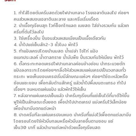
1. ทำไส้โดยต้มครีมสดด้วยไฟปานกลาง โรยเจลาตินลงไป ค่อยๆ
คนส่วนผสมจนเจลาตินละลาย และครีมเริ่มเดือด
2. นำเนื้อทุเรียนสุก ไวท์ช็อกโกแลต เนยสด ใส่อ่างรวมกัน แล้วเท
ครีมที่ต้มไว้ลงไป
3. ใช้เครื่องปั่น ปั่นจนส่วนผสมเนียนเป็นเนื้อเดียวกัน
4. น้ำไปแช่เย็นสัก2-3 ชั่วโมง พักไว้
5. ทำแป้งเครปโดยนำนมสด น้ำเปล่า ไข่ไก่ แป้ง
อเนกประสงค์ น้ำตาลทราย น้ำมันพืช ปั่นรวมกันให้เนียน พักไว้
6. ตั้งกระทะทอดเครปไฟปานกลางค่อนข้างอ่อน นำกระบวยตัก
แป้งลงกระทะโดยค่อยๆกลิ้งให้ส่วนผสมแผ่นเครปเป็นวงกลมทั่ว
กระทะ พอเห็นขอบเครปเริ่มมีลักษณะแห้งๆ ค่อยๆใช้ตะหลิวหรือ
ช้อนแซะขอบ เพื่อกลับด้านสักครู่ แล้วน้ำไปผึ่งบนตะแกรง ทำไป
เรื่อยๆ จนหมดแผ่นแป้ง แล้วพักไว้ให้เย็น
7. หลังจากแผ่นเครปเย็นแล้ว นำครีมทุเรียนที่แช่เย็นได้ที่มาตีให้ขึ้น
ฟูให้เป็นลักษณะตั้งยอด เพื่อนำไปปาดเครป แบ่งครีมไว้เล็กน้อย
เพื่อนำมาบีบตกแต่งหน้า
8. ปาดครีมทีละแผ่นเครปจนหมด นำครีมที่แบ่งไว้เพื่อตกแต่งมาบีบ
โดยรอบโดยใช้หัวบีบกลมหรือหัวบีบลายอื่นตามชอบ แช่
เย็น30 นาที แล้วนำมาแต่งหน้าด้วยเนื้อทุเรียนสด