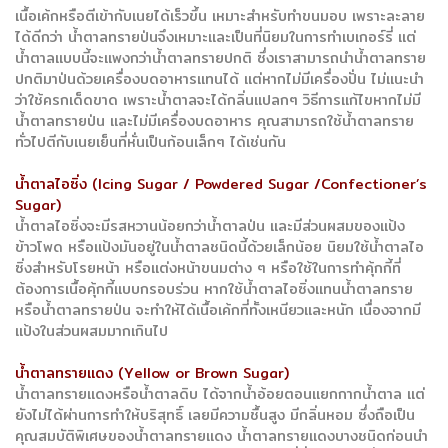
เนื้อเค้กหรือตีเข้ากับเนยได้เร็วขึ้น เหมาะสำหรับทำขนมอบ เพราะละลาย
ได้ดีกว่า น้ำตาลทรายป่นจึงเหมาะและเป็นที่นิยมในการทำเบเกอร์รี่ แต่
น้ำตาลแบบนี้จะแพงกว่าน้ำตาลทรายปกติ ซึ่งเราสามารถนำน้ำตาลทราย
ปกติมาป่นด้วยเครื่องบดอาหารแทนได้ แต่หากไม่มีเครื่องปั่น ไม่แนะนำ
ว่าใช้ครกเด็ดขาด เพราะน้ำตาลจะได้กลิ่นแปลกๆ วิธีการแก้ไขหากไม่มี
น้ำตาลทรายป่น และไม่มีเครื่องบดอาหาร คุณสามารถใช้น้ำตาลทราย
ทั่วไปตีกับเนยเย็นที่หั่นเป็นก้อนเล็กๆ ได้เช่นกัน
น้ำตาลไอซิ่ง (Icing Sugar / Powdered Sugar /Confectioner’s
Sugar)
น้ำตาลไอซิ่งจะมีรสหวานน้อยกว่าน้ำตาลป่น และมีส่วนผสมของแป้ง
ข้าวโพด หรือแป้งมันอยู่ในน้ำตาลชนิดนี้ด้วยเล็กน้อย นิยมใช้น้ำตาลไอ
ซิ่งสำหรับโรยหน้า หรือแต่งหน้าขนมต่าง ๆ หรือใช้ในการทำคุ้กกี้ที่
ต้องการเนื้อคุ้กกี้แบบกรอบร่วน หากใช้น้ำตาลไอซิ่งแทนน้ำตาลทราย
หรือน้ำตาลทรายป่น จะทำให้ได้เนื้อเค้กที่ทั้งเหนียวและหนัก เนื่องจากมี
แป้งในส่วนผสมมากเกินไป
น้ำตาลทรายแดง (Yellow or Brown Sugar)
น้ำตาลทรายแดงหรือน้ำตาลดิบ ได้จากน้ำอ้อยตอนแยกกากน้ำตาล แต่
ยังไม่ได้ผ่านการทำให้บริสุทธิ์ เลยมีความชื้นสูง มีกลิ่นหอม ซึ่งถือเป็น
คุณสมบัติพิเศษของน้ำตาลทรายแดง น้ำตาลทรายแดงบางชนิดก่อนนำ