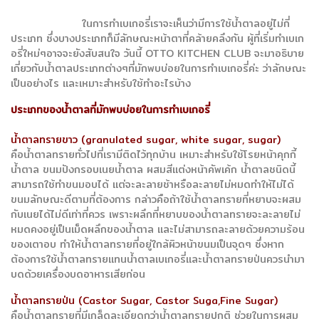
ในการทำเบเกอรี่เราจะเห็นว่ามีการใช้น้ำตาลอยู่ไม่กี่
ประเภท ซึ่งบางประเภทก็มีลักษณะหน้าตาที่คล้ายคลึงกัน ผู้ที่เริ่มทำเบเก
อรี่ใหม่ๆอาจจะยังสับสนใจ วันนี้ OTTO KITCHEN CLUB จะมาอธิบาย
เกี่ยวกับน้ำตาลประเภทต่างๆที่มักพบบ่อยในการทำเบเกอรี่ค่ะ ว่าลักษณะ
เป็นอย่างไร และเหมาะสำหรับใช้ทำอะไรบ้าง
ประเภทของน้ำตาลที่มักพบบ่อยในการทำเบเกอรี่
น้ำตาลทรายขาว (granulated sugar, white sugar, sugar)
คือน้ำตาลทรายทั่วไปที่เรามีติดไว้ทุกบ้าน เหมาะสำหรับใช้โรยหน้าคุกกี้
น้ำตาล ขนมปังกรอบเนยน้ำตาล ผสมสีแต่งหน้าคัพเค้ก น้ำตาลชนิดนี้
สามารถใช้ทำขนมอบได้ แต่จะละลายช้าหรือละลายไม่หมดทำให้ไม่ได้
ขนมลักษณะดีตามที่ต้องการ กล่าวคือถ้าใช้น้ำตาลทรายที่หยาบจะผสม
กับเนยได้ไม่ดีเท่าที่ควร เพราะผลึกที่หยาบของน้ำตาลทรายจะละลายไม่
หมดคงอยู่เป็นเม็ดผลึกของน้ำตาล และไม่สามารถละลายด้วยความร้อน
ของเตาอบ ทำให้น้ำตาลทรายที่อยู่ใกล้ผิวหน้าขนมเป็นจุดๆ ซึ่งหาก
ต้องการใช้น้ำตาลทรายแทนน้ำตาลเบเกอรี่และน้ำตาลทรายป่นควรนำมา
บดด้วยเครื่องบดอาหารเสียก่อน
น้ำตาลทรายป่น (Castor Sugar, Castor Suga,Fine Sugar)
คือน้ำตาลทรายที่มีเกล็ดละเอียดกว่าน้ำตาลทรายปกติ ช่วยในการผสม